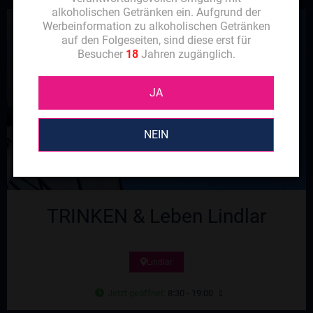
alkoholischen Getränken ein. Aufgrund der
Werbeinformation zu alkoholischen Getränken
auf den Folgeseiten, sind diese erst für
Besucher
18
Jahren zugänglich.
JA
NEIN
TRINKEN & Leben Lindlar
Lindlar
Jetzt geöffnet
:
8:30 - 19:00