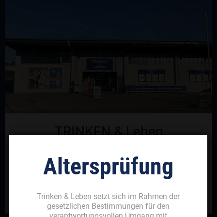
TRINKEN & Leben
Engelskirchen
Altersprüfung
Engelskirchen
Trinken & Leben setzt sich im Rahmen der
Jetzt geöffnet
:
8:00 - 20:00
gesetzlichen Bestimmungen für den
verantwortungsvollen Umgang mit