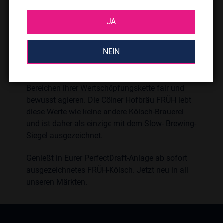
Verwendung reinster, natürlicher Rohstoffe auch
auf eine langsame, schonende Brauweise Wert
JA
legen und dem Bier die ausreichende Reifezeit
für einen bestmöglichen Genuss zugestehen.
NEIN
Darüber hinaus wird der Genuss durch ein gutes
Gewissen unterstützt – denn zertifiziert werden
ausschließlich Unternehmen, die in allen
Bereichen ihrer Wertschöpfungskette fair und
bewusst agieren. Die Cölner Hofbräu FRÜH lebt
diese Werte wie keine andere Kölsch-Brauerei
und ist daher als einzige mit dem Slow- Brewing-
Siegel ausgezeichnet.
Genießt in Eurer PerfectDraft-Anlage ab sofort
ausgezeichnetes FRÜH-Kölsch. Jetzt neu in all
unseren Märkten.