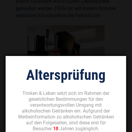
Kölsch fassfrisch wie in Eurem Lieblingslokal
getrunken werden. FRÜH ist seit diesem Sommer
exklusiver Kölschpartner bei PerfectDraft.
Altersprüfung
FRÜH wird seit 1904 nach dem Originalrezept
Trinken & Leben setzt sich im Rahmen der
gesetzlichen Bestimmungen für den
von Gründungsvater Peter Josef Früh gebraut.
verantwortungsvollen Umgang mit
Seit 2014 trägt die inhabergeführte
alkoholischen Getränken ein. Aufgrund der
Privatbrauerei das weltweit härteste Gütesiegel
Werbeinformation zu alkoholischen Getränken
für Bier: Slow Brewing. Das Siegel stellt jene
auf den Folgeseiten, sind diese erst für
Brauereien in den Fokus, die neben der
Besucher
18
Jahren zugänglich.