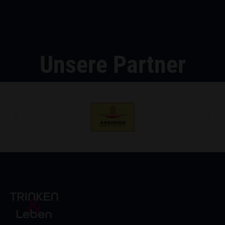
Unsere Partner