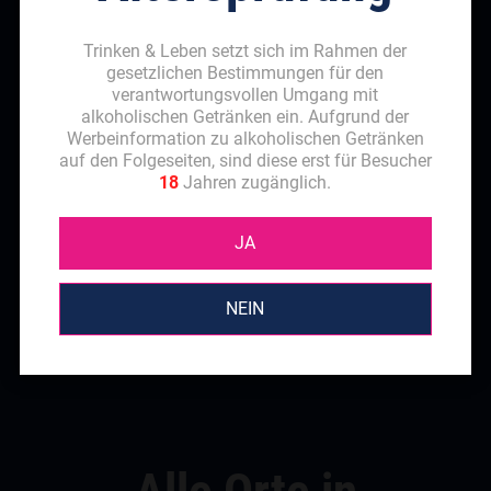
Trinken & Leben setzt sich im Rahmen der
gesetzlichen Bestimmungen für den
verantwortungsvollen Umgang mit
alkoholischen Getränken ein. Aufgrund der
Werbeinformation zu alkoholischen Getränken
auf den Folgeseiten, sind diese erst für Besucher
18
Jahren zugänglich.
JA
NEIN